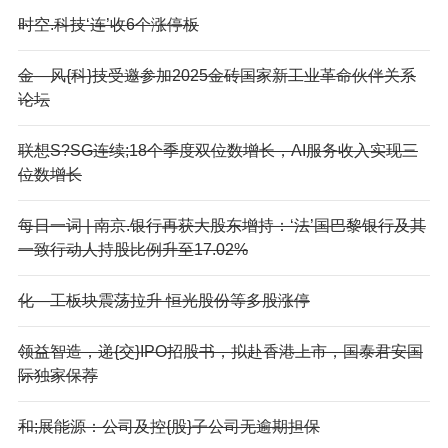
时空.科技‘连’收6个涨停板
金—风{科}技受邀参加2025金砖国家新工业革命伙伴关系
论坛
联想S?SG连续;18个季度双位数增长，AI服务收入实现三
位数增长
每日一词 | 南京.银行再获大股东增持：‘法’国巴黎银行及其
一致行动人持股比例升至17.02%
化—工板块震荡拉升 恒光股份等多股涨停
领益智造，递{交}IPO招股书，拟赴香港上市，国泰君安国
际独家保荐
和;展能源：公司及控{股}子公司无逾期担保