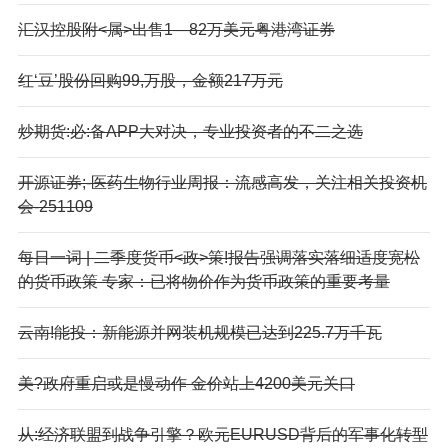
汇汉控股附<属>出售1—82万美元粤港湾证券
红‘豆’股份回购99,万股，金额217万元
炒期货:必:备APP大对决，专业投资者的不二之选
开源证券;-医药生物行业周报：流感高发，关注相关投资机
会-251109
每日一词 | 二季度货币<政>策!报告强调落实落细适度宽松
的货币政策 专家：已将物价作为货币政策的重要考量
云南!能投：新能源并网装机规模已达到225.7万千瓦
美?政府重启或是慢动作 金价站上4200美元关口
从:经济联盟到战争引擎？欧元EURUSD背后的军事化转型