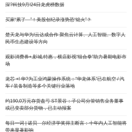
深?科技9月!24日龙虎榜数据
买家“累了—”！美股创纪录涨势恐“熄火”？
楚天龙与华为!云达成合作 聚焦云计算、人工智能、数字人
民币生态建设等方向
观影消费券+,影城,特惠，横店影视“组合拳”助力暑期电影市
场
龙芯 +! 华?为工业鸿蒙操作系统：“华龙体系”已在航空 / 汽
车 / 装备制造等多个关键行业落地
约190,0万元存货盘亏 ST景谷：子公司分管销售业务董事
或已变卖部分货物，已主动报案
每日一词 | 诺贝—尔经济学奖得主断言：十年内人工智能将
带来显著影响