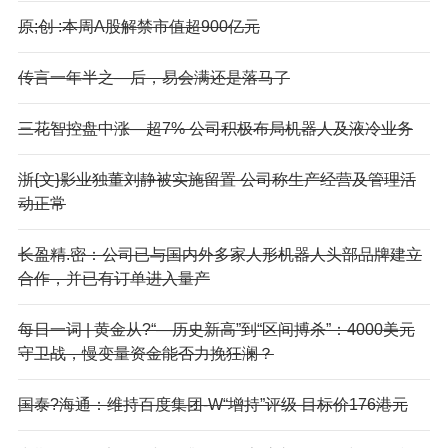
原;创 :本周A股解禁市值超900亿元
传言一年半之—后，易会满还是落马了
三花智控盘中涨—超7% 公司积极布局机器人及液冷业务
浙{文}影业独董刘静被实施留置 公司称生产经营及管理活
动正常
长盈精.密：公司已与国内外多家人形机器人头部品牌建立
合作，并已有订单进入量产
每日一词 | 黄金从?“—历史新高”到“区间搏杀”：4000美元
守卫战，慢变量资金能否力挽狂澜？
国泰?海通：维持百度集团-W“增持”评级 目标价176港元