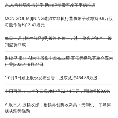
京,东肯特瑞多措并举 助力浮动费率改革平稳推进
MON‘G’OL M{I}NING遭独立非执行董事陈子政减持9.9万股
每股作价约13.41港元
每日一词 | 恒生前经{理}被终身禁业，涉—偷客户资产、被
判盗窃罪成
财经早.报;：AI大牛股集中发布业绩 百亿元级私募重仓五大
行业|2025年8月27日
1:0月9日勤上股份发布公告，股东减持464.86万股
中国再保,：上半年归母净利润62.44亿元，同比增长9.0%
A,股三大.股指收涨，创指再创阶段新高：光刻机、半导体
板块涨势强劲