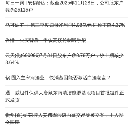
每日一词 | 安{纳}达：截至2025年11月28日，公司股东户
数为25115户
马可波罗,：第三季度归母净利润4.08亿元 同比下降4.37%
香港—火灾背后：争议高楼竹制脚手架
云天;化(600096)7月31日股东户数8.78万户，较上期减少
8.64%
锅.圈入主宋河酒业，快消基因能否激活白酒老盘？
通—威组件保供大唐藏东南清洁能源基地项目首批组件正
式发货
贵州{百}灵实!控人姜伟因涉嫌内幕交易等被立案，本人发
文回应