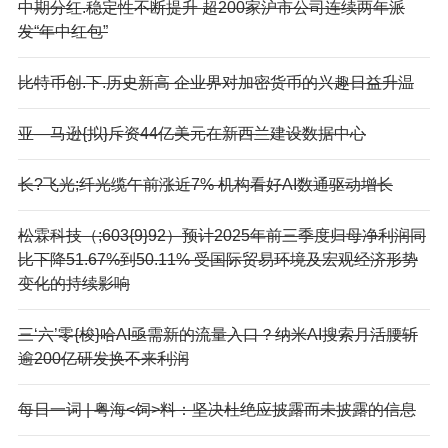
中期分红.稳定性不断提升 超200家沪市公司连续两年派
发“年中红包”
比特币创.下.历史新高 企业界对加密货币的兴趣日益升温
亚—马逊{拟}斥资44亿美元在新西兰建设数据中心
长?飞光;纤光缆午前涨近7% 机构看好AI数通驱动增长
松霖科技（;603{9}92）预计2025年前三季度归母净利润同
比下降51.67%到50.11% 受国际贸易环境及宏观经济形势
变化的持续影响
三‘六’零{梭}哈AI亟需新的流量入口？纳米AI搜索月活腰斩
逾200亿研发换不来利润
每日一词 | 粤海<饲>料：坚决杜绝应披露而未披露的信息