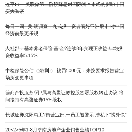
连平:：—美联储第二阶段降息对国际资本市场的影响｜国
庆大咖谈
每日一词 | 美.银调查：九成投—资者看好亚洲股市 对中国
经济前景更乐观
人社部：基本养老保险‘基’金?连续8年实现正收益 年均投
资收益率5.15%
中检保险公估（深{圳}）;被罚5000元：未按要求报告营业
场所变更事项
德商产投服务!附?属与高盈证券控股签署股权转让协议 将
间接持有高盈证券15%股权
长城证券沈阳惠工?街营业部;一员工被警示 涉私下“捞外快”
20<2>5年1-8月济南房地产企业销售业绩TOP10