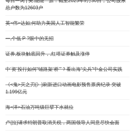
每日一词 | 美.能能—源：截至2025年9月30日，公司股东
总户数为12603户
英<伟>达如;何助力美国人工智能繁荣
一,个低 P ?眼中的无招
证券,板块触底回升，,红塔证券触及涨停
中‘资’投行如何“铺路架‘桥’”？看出海“尖兵”中金公司实践
《<鬼>灭之刃{》}刷新进口动画电影预售票房纪录 突破
1.199亿元
海<洋>石油万吨级巨擘下水就位
卢{拉}请求特朗普取消关税，两国领导人同意尽快会面