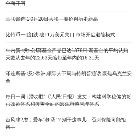
全面开闸
三联锻造‘1’0月20日大涨，股价创历史新高
比特币一{度}跌;破11万美元关口 市场开启避险模式
年内新<发>公!募基金产品已达1378只 新基金的平均认购
天数从去年的22.63天缩短至年内的16.31天
泽连斯基<及>欧洲,领导人下周与特朗普通话 聚焦乌克兰安
全
每日一词 | 潘功胜‘《’人民;日报》发文：构建科学稳健的货
币政策体系和覆盖全面的宏观审慎管理体系
台风肆?虐，爱车“泡!汤”？别干这事儿，否则保险可能拒
赔！