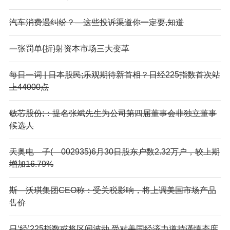
汽车消费遇纠纷？—这些投诉渠道你一定要,知道
一张罚单{折}射资本市场三大变革
每日一词 | 日本股民;乐观期待新首相？日经225指数首次站
上44000点
敏芯股份;：提名张斌先生为公司第四届董事会非独立董事
候选人
天奥电—子(—002935)6月30日股东户数2.32万户，较上期
增加16.79%
斯—沃琪集团CEO称：受关税影响，将上调美国市场产品
售价
日‘经’225指数或将区间波动 受对美国经济力道持谨慎态度