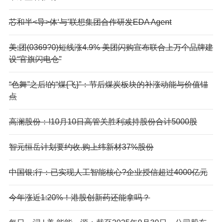
芯和半<导>体‘与’联想集团合作研发EDA Agent
美;团(0369?0)短线涨4.9% 美团闪购宣布联合上万个品牌建
设“官旗闪电仓”
“色舞”之后!的“煤{飞}”：节后煤炭板块的补涨动能与价值锚
点
高澜股份：!10月10日高管关胜利减持股份合计5000股
智元恒岳计划要约收.购上纬新材37%股份
中国银;行：已实现人工智能核心?企业授信超过4000亿元
今年涨近1:20%！港股创新药还能拿吗？