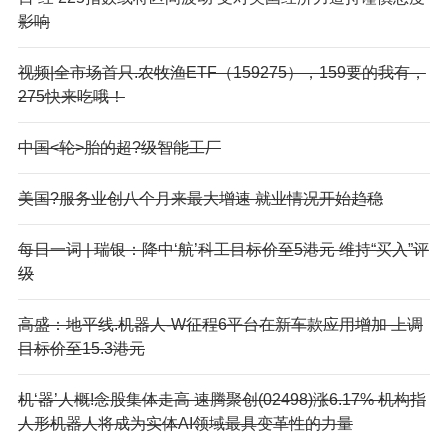
影响
视频|全市场首只.农牧渔ETF（159275），159要的我有，
275快来吃哦！
中国<轮>胎的超?级智能工厂
美国?服务业创八个月来最大增速 就业情况开始趋稳
每日一词 | 瑞银：降中‘航’科工目标价至5港元 维持“买入”评
级
高盛：地平线.机器人-W征程6平台在新车款应用增加 上调
目标价至15.3港元
机‘器’人概!念股集体走高 速腾聚创(02498)涨6.17% 机构指
人形机器人将成为实体AI领域最具变革性的力量